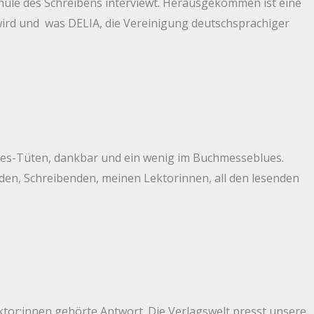
chule des Schreibens interviewt. Herausgekommen ist eine
ird und was DELIA, die Vereinigung deutschsprachiger
odies-Tüten, dankbar und ein wenig im Buchmesseblues.
en, Schreibenden, meinen Lektorinnen, all den lesenden
ektor:innen gehörte Antwort. Die Verlagswelt presst unsere