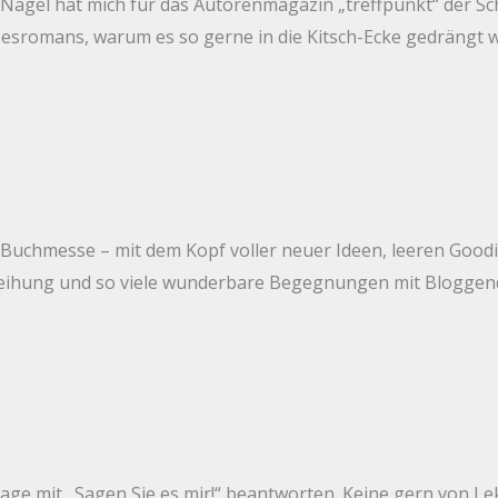
a Nagel hat mich für das Autorenmagazin „treffpunkt“ der S
sromans, warum es so gerne in die Kitsch-Ecke gedrängt w
r Buchmesse – mit dem Kopf voller neuer Ideen, leeren Go
leihung und so viele wunderbare Begegnungen mit Bloggend
rage mit „Sagen Sie es mir!“ beantworten. Keine gern von L