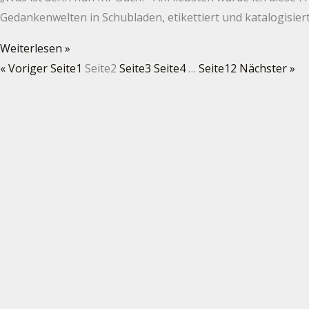
Gedankenwelten in Schubladen, etikettiert und katalogisie
Weiterlesen »
« Voriger
Seite
1
Seite
2
Seite
3
Seite
4
…
Seite
12
Nächster »