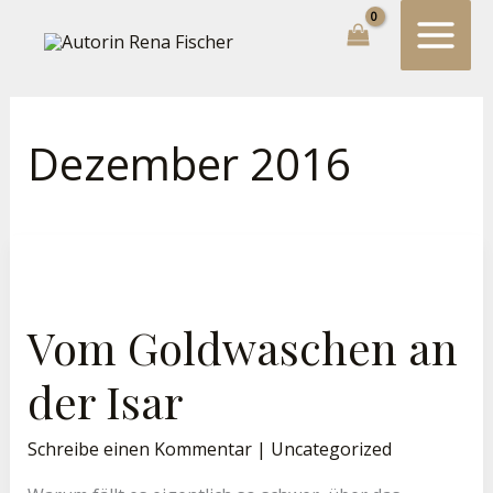
Zum
Suchen...
Inhalt
springen
Dezember 2016
Vom
Goldwaschen
An
Der
Isar
Vom Goldwaschen an
der Isar
Schreibe einen Kommentar
|
Uncategorized