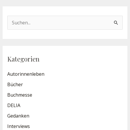
S
u
c
h
Kategorien
e
n
Autorinnenleben
n
Bücher
a
Buchmesse
c
DELIA
h
Gedanken
:
Interviews