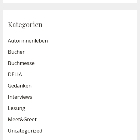
c
h
Kategorien
e
n
Autorinnenleben
n
Bücher
a
Buchmesse
c
DELIA
h
Gedanken
:
Interviews
Lesung
Meet&Greet
Uncategorized