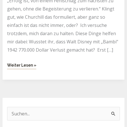
„Erfolg ist, von einem Fehlschlag zum nächsten zu
gehen, ohne die Begeisterung zu verlieren.“ Klingt
gut, wie Churchill das formuliert, aber ganz so
einfach ist das nicht immer, oder? Ich versuche
trotzdem, mich daran zu halten. Diese Dinge helfen
mir dabei: Wusstet ihr, dass Walt Disney mit „Bambi“
1942 770.000 Dollar Verlust gemacht hat? Erst […]
Weiter Lesen »
S
u