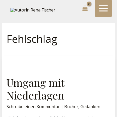
Zum
Suchen...
Inhalt
springen
Fehlschlag
Umgang
Mit
Niederlagen
Umgang mit
Niederlagen
Schreibe einen Kommentar
|
Bücher
,
Gedanken