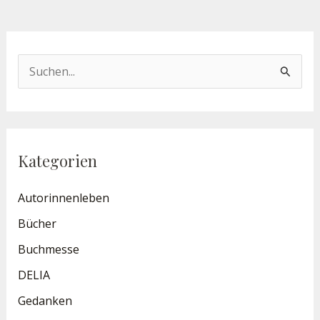
S
u
c
h
Kategorien
e
n
Autorinnenleben
n
Bücher
a
Buchmesse
c
DELIA
h
Gedanken
: