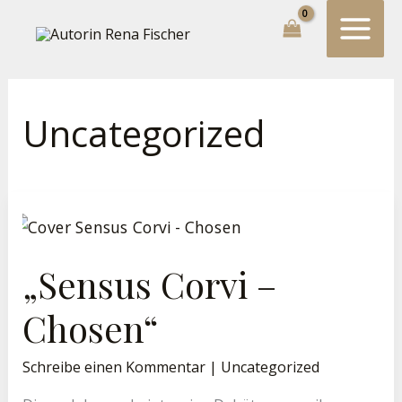
Zum
Suchen...
Inhalt
springen
Uncategorized
„Sensus
Corvi
–
Chosen“
„Sensus Corvi –
Chosen“
Schreibe einen Kommentar
|
Uncategorized