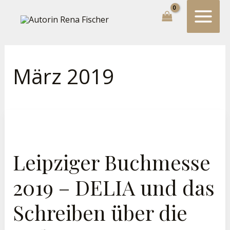
Zum
Suchen...
Inhalt
springen
März 2019
Leipziger
Buchmesse
2019
–
DELIA
Und
Leipziger Buchmesse
Das
Schreiben
Über
Die
2019 – DELIA und das
Liebe
Schreiben über die