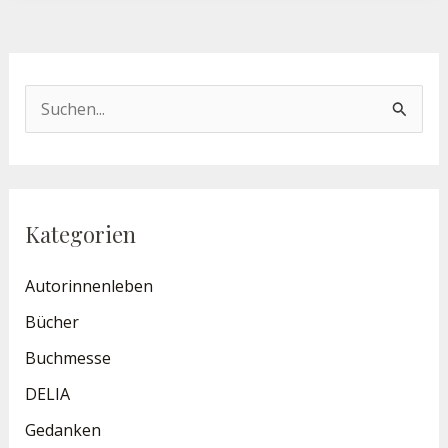
S
u
c
h
Kategorien
e
n
Autorinnenleben
n
Bücher
a
Buchmesse
c
DELIA
h
Gedanken
: