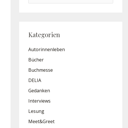
u
c
h
Kategorien
e
n
Autorinnenleben
n
Bücher
a
Buchmesse
c
h
DELIA
:
Gedanken
Interviews
Lesung
Meet&Greet