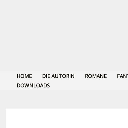
Zum
Suchen...
Inhalt
springen
HOME
DIE AUTORIN
ROMANE
FAN
DOWNLOADS