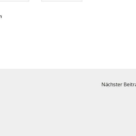
sse*
Nächster Beit