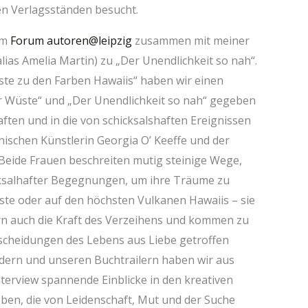
en Verlagsständen besucht.
im
Forum autoren@leipzig
zusammen mit meiner
ias Amelia Martin) zu „Der Unendlichkeit so nah“.
te zu den Farben Hawaiis“ haben wir einen
r Wüste“ und „Der Unendlichkeit so nah“ gegeben
ften und in die von schicksalshaften Ereignissen
schen Künstlerin Georgia O’ Keeffe und der
 Beide Frauen beschreiten mutig steinige Wege,
ksalhafter Begegnungen, um ihre Träume zu
ste oder auf den höchsten Vulkanen Hawaiis – sie
ern auch die Kraft des Verzeihens und kommen zu
tscheidungen des Lebens aus Liebe getroffen
ldern und unseren Buchtrailern haben wir aus
erview spannende Einblicke in den kreativen
en, die von Leidenschaft, Mut und der Suche