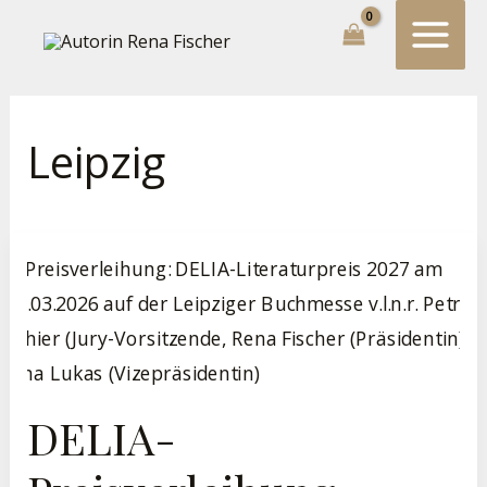
Zum
Suchen...
Inhalt
springen
Leipzig
DELIA-
Preisverleihung
Leipziger
Buchmesse
DELIA-