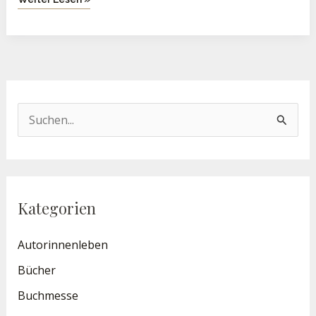
S
u
c
h
Kategorien
e
n
Autorinnenleben
n
Bücher
a
Buchmesse
c