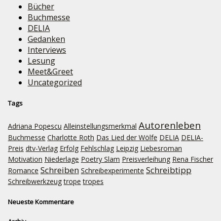
Bücher
Buchmesse
DELIA
Gedanken
Interviews
Lesung
Meet&Greet
Uncategorized
Tags
Autorenleben
Adriana Popescu
Alleinstellungsmerkmal
Buchmesse
Charlotte Roth
Das Lied der Wölfe
DELIA
DELIA-
Preis
dtv-Verlag
Erfolg
Fehlschlag
Leipzig
Liebesroman
Motivation
Niederlage
Poetry Slam
Preisverleihung
Rena Fischer
Schreiben
Schreibtipp
Romance
Schreibexperimente
Schreibwerkzeug
trope
tropes
Neueste Kommentare