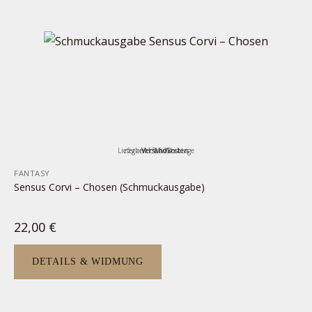
Lieferzeit:
zzgl.
inkl. MwSt.
Versandkosten
3-5 Werktage
FANTASY
Sensus Corvi – Chosen (Schmuckausgabe)
22,00
€
DETAILS & WIDMUNG