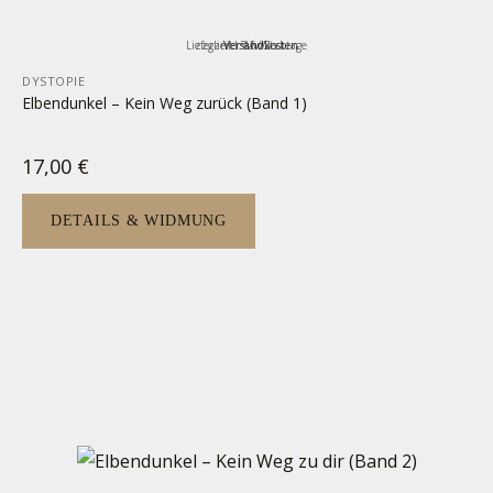
Lieferzeit:
zzgl.
inkl. MwSt.
Versandkosten
3-5 Werktage
DYSTOPIE
Elbendunkel – Kein Weg zurück (Band 1)
17,00
€
DETAILS & WIDMUNG