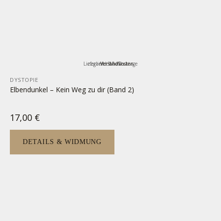
Lieferzeit:
zzgl.
inkl. MwSt.
Versandkosten
3-5 Werktage
DYSTOPIE
Elbendunkel – Kein Weg zu dir (Band 2)
17,00
€
DETAILS & WIDMUNG