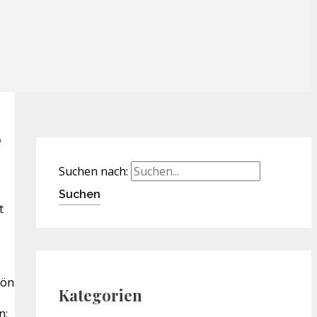
e
Suchen nach:
t
hön
Kategorien
n: