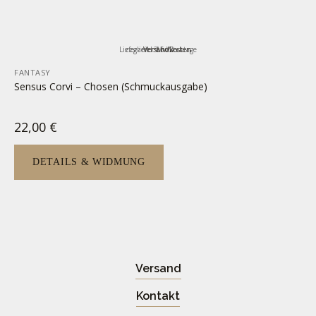
Lieferzeit:
zzgl.
inkl. MwSt.
Versandkosten
3-5 Werktage
FANTASY
Sensus Corvi – Chosen (Schmuckausgabe)
22,00
€
DETAILS & WIDMUNG
Versand
Kontakt