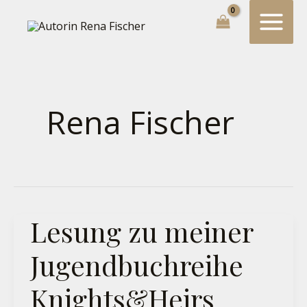
Zum
Suchen...
Inhalt
springen
Rena Fischer
Lesung
Lesung zu meiner
Zu
Meiner
Jugendbuchreihe
Jugendbuchreihe
Knights&Heirs
Knights&Heirs