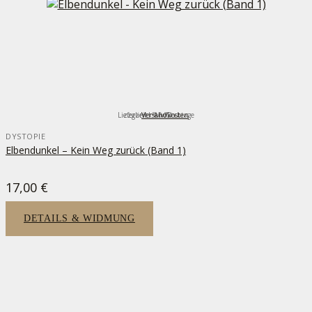
Lieferzeit:
zzgl.
inkl. MwSt.
Versandkosten
3-5 Werktage
DYSTOPIE
Elbendunkel – Kein Weg zurück (Band 1)
17,00
€
DETAILS & WIDMUNG