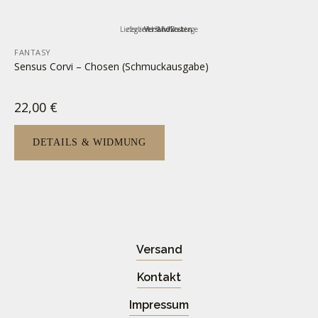
Lieferzeit:
zzgl.
inkl. MwSt.
Versandkosten
3-5 Werktage
FANTASY
Sensus Corvi – Chosen (Schmuckausgabe)
22,00
€
DETAILS & WIDMUNG
Versand
Kontakt
Impressum