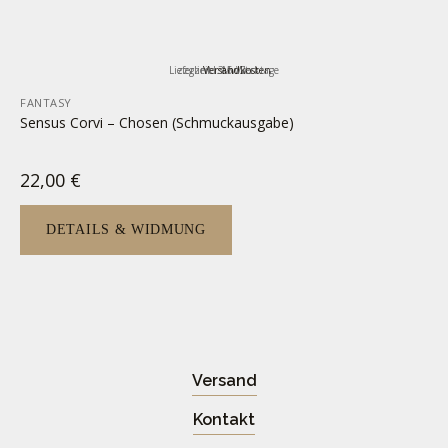
Lieferzeit:
zzgl.
inkl. MwSt.
Versandkosten
3-5 Werktage
FANTASY
Sensus Corvi – Chosen (Schmuckausgabe)
22,00
€
DETAILS & WIDMUNG
Versand
Kontakt