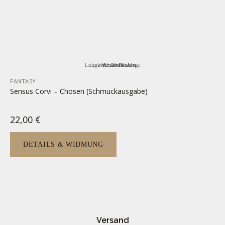
Lieferzeit:
zzgl.
inkl. MwSt.
Versandkosten
3-5 Werktage
FANTASY
Sensus Corvi – Chosen (Schmuckausgabe)
22,00
€
DETAILS & WIDMUNG
Versand