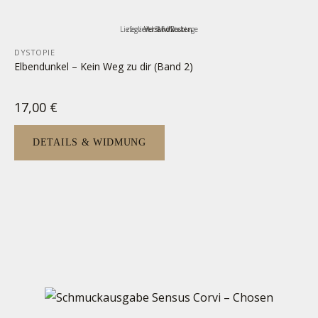
Lieferzeit:
zzgl.
inkl. MwSt.
Versandkosten
3-5 Werktage
DYSTOPIE
Elbendunkel – Kein Weg zu dir (Band 2)
17,00
€
DETAILS & WIDMUNG