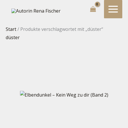
Zum
Suchen...
Inhalt
springen
Start
/ Produkte verschlagwortet mit „düster“
düster